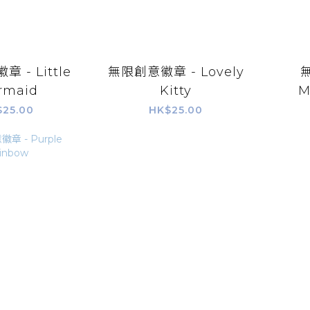
 - Little
無限創意徽章 - Lovely
rmaid
Kitty
M
$25.00
HK$25.00