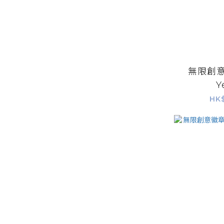
無限創意
Y
HK