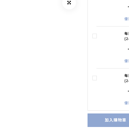
優
每
(
優
每
(
優
加入購物車