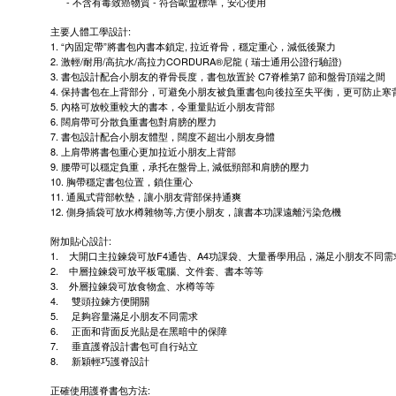
-
-
不含有毒致癌物質
符合歐盟標準，安心使用
:
主要人體工學設計
1. “
”
,
內固定帶
將書包內書本鎖定
拉近脊骨，穩定重心，減低後聚力
2.
/
/
/
CORDURA®
(
)
激輕
耐用
高抗水
高拉力
尼龍
瑞士通用公證行驗證
3.
C7
7
書包設計配合小朋友的脊骨長度，書包放置於
脊椎第
節和盤骨頂端之間
4.
保持書包在上背部分，可避免小朋友被負重書包向後拉至失平衡，更可防止寒
5.
內格可放較重較大的書本，令重量貼近小朋友背部
6.
闊肩帶可分散負重書包對肩膀的壓力
7.
書包設計配合小朋友體型，闊度不超出小朋友身體
8.
上肩帶將書包重心更加拉近小朋友上背部
9.
,
腰帶可以穩定負重，承托在盤骨上
減低頸部和肩膀的壓力
10.
胸帶穩定書包位置，鎖住重心
11.
通風式背部軟墊，讓小朋友背部保持通爽
12.
,
側身插袋可放水樽雜物等
方便小朋友，讓書本功課遠離污染危機
:
附加貼心設計
1.
F4
A4
大開口主拉鍊袋可放
通告、
功課袋、大量番學用品，滿足小朋友不同需
2.
中層拉鍊袋可放平板電腦、文件套、書本等等
3.
外層拉鍊袋可放食物盒、水樽等等
4.
雙頭拉鍊方便開關
5.
足夠容量滿足小朋友不同需求
6.
正面和背面反光貼是在黑暗中的保障
7.
垂直護脊設計書包可自行站立
8.
新穎輕巧護脊設計
:
正確使用護脊書包方法