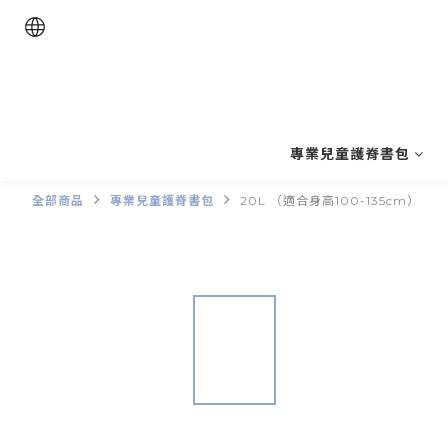
專業兒童護脊書包
全部商品
專業兒童護脊書包
20L （適合身高100-135cm）