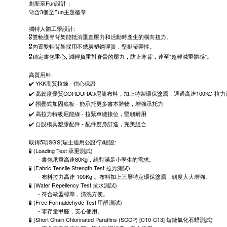
Fun
創新至
設計：
3
Fun
🚀
含
個至
主題徽章
:
獨特人體工學設計
🎖️
雙軸護脊背架能抵消垂直壓力和活動時產生的橫向扭力。
🎖️
內置雙軸背架採用不銹炭塑鋼彈簧，堅挺帶彈性。
,
"
"
🎖️
穩定書包重心
減輕負重對脊骨的壓力，防止寒背，達至
超輕減重體感
。
:
高質用料
YKK
-
✔️
高質拉鍊
信心保證
CORDURA®
100KG
✔️
高韌度優質
尼龍布料，加上特製環保塗層，通過高達
拉力
-
✔️
摺疊式加固底板
能承托更多書本雜物，增強承托力
-
✔️
高拉力特級尼龍線
拉緊車縫接位，堅韌耐用
-
✔️
自設模具塑膠配件
配件度身訂造，完美組合
5
SGS(
)
:
取得
項
瑞士通用公證行
驗證
(Loading Test
)
🧪
承重測試
-
80Kg
書包承重高達
，絕對滿足小學生的需求。
(Fabric Tensile Strength Test
)
🧪
拉力測試
-
100Kg
布料拉力高達
。布料加上三層特定環保塗層，韌度大大增強。
(Water Repellency Test
)
🧪
抗水測試
-
符合歐盟標準，清洗方便。
(Free Formaldehyde Test
)
🧪
甲醛測試
-
零存量甲醛，安心使用。
(Short Chain Chlorinated Paraffins (SCCP) [C10-C13]
)
🧪
短鏈氯化石蜡測試