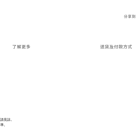
分享到
了解更多
送貨及付款方式
敬請見諒。
為準。