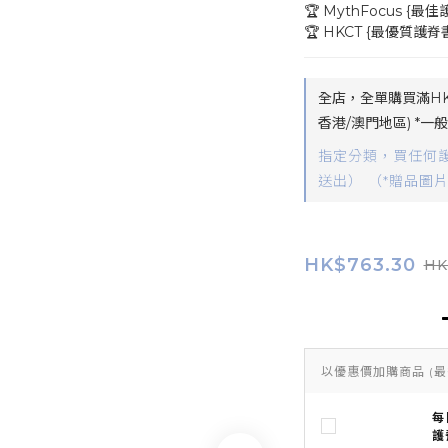
🏆 MythFocus {
🏆 HKCT {最優質護
全店，全單購買滿HK
香港/澳門地區) *
指定分類，買任何
送出） （*贈品圖
HK$763.30
HK
以優惠價加購商品
(最
每
護