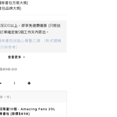
最佳護脊書包方案大獎}
脊書包品牌大獎}
$500以上，即享免運費優惠 (只限送
一般訂單確定後5個工作天內寄出。
護脊書包送貼心餐墊乙個 （款式隨機
片只供參考）
查看更多
$898.00
多 1 件)
日限量10個 - Amazing Fans 20L
脊書包 (原價$898)