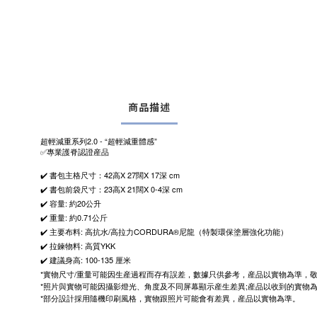
商品描述
2.0 - “
”
超輕減重系列
超輕減重體感
✅
專業護脊認證産品
42
X 27
X 17
cm
✔️
書包主格尺寸：
高
闊
深
23
X 21
X 0-4
cm
✔️
書包前袋尺寸：
高
闊
深
:
20
✔️
容量
約
公升
:
0.71
✔️
重量
約
公斤
:
/
CORDURA®
✔️
主要布料
高抗水
高拉力
尼龍（特製環保塗層強化功能）
:
YKK
✔️
拉鍊物料
高質
: 100-135
✔️
建議身高
厘米
*
/
實物尺寸
重量可能因生産過程而存有誤差，數據只供參考，産品以實物為準，
*
;
照片與實物可能因攝影燈光、角度及不同屏幕顯示産生差異
産品以收到的實物
*
部分設計採用隨機印刷風格，實物跟照片可能會有差異，産品以實物為準。