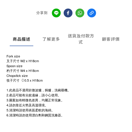
分享到
送貨及付款方
商品描述
了解更多
顧客評價
式
Fork size
W2 x H18cm
叉子尺寸
Spoon size
W4 x H18cm
杓子尺寸
Chopstick size
0.5 x H18cm
筷子尺寸
⏀
1.
此産品不適用於微波爐，焗爐，洗碗碟機。
2.
産品可能有尖銳邊緣，請小心使用。
3.
圖案如有輕微色差異，均屬正常現象。
4.
請勿靠近火勢及高溫環境。
5.
清潔時請使用表面柔軟的海綿。
6.
清潔時請勿使用漂白劑和鋼質洗滌器。