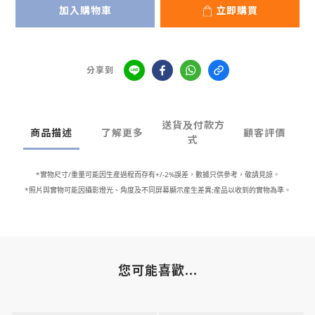
加入購物車
立即購買
分享到
送貨及付款方
商品描述
了解更多
顧客評價
式
*
/
+/-2%
實物尺寸
重量可能因生産過程而存有
誤差，數據只供參考，敬請見諒。
*
;
照片與實物可能因攝影燈光、角度及不同屏幕顯示産生差異
産品以收到的實物為準。
您可能喜歡...